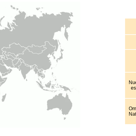
Nu
es
Ome
Nat